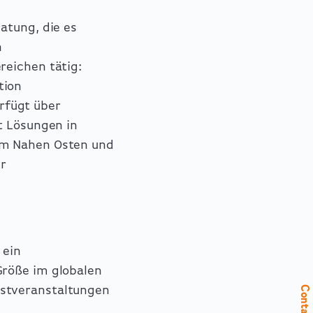
atung, die es
n
reichen tätig:
tion
rfügt über
t Lösungen in
em Nahen Osten und
er
 ein
Größe im globalen
nstveranstaltungen