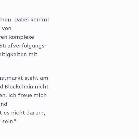
nehmen. Dabei kommt
l von
ren komplexe
 Strafverfolgungs-
itigkeiten mit
unstmarkt steht am
d Blockchain nicht
n. Ich freue mich
und
t es nicht darum,
 sein.”