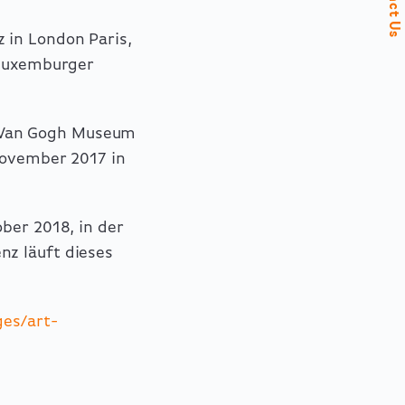
Contact Us
 in London Paris,
 Luxemburger
 Van Gogh Museum
November 2017 in
ber 2018, in der
nz läuft dieses
ges/art-