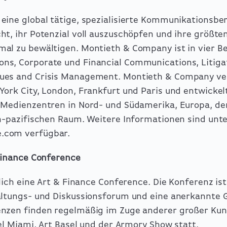
eine global tätige, spezialisierte Kommunikationsber
ht, ihr Potenzial voll auszuschöpfen und ihre größte
al zu bewältigen. Montieth & Company ist in vier Be
s, Corporate und Financial Communications, Litiga
ues and Crisis Management. Montieth & Company ve
York City, London, Frankfurt und Paris und entwickel
d Medienzentren in Nord- und Südamerika, Europa, d
ch-pazifischen Raum. Weitere Informationen sind unt
.com verfügbar.
 Finance Conference
rlich eine Art & Finance Conference. Die Konferenz ist
altungs- und Diskussionsforum und eine anerkannte 
enzen finden regelmäßig im Zuge anderer großer Ku
sel Miami, Art Basel und der Armory Show statt.